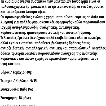
Τα κύρια βιοενεργά συστατικά των μανιταριών Γανόδερμα είναι οι
πολυσακχαρίτες (β-γλυκάνες), τα τριτερπενοειδή, οι ινώδεις ουσίες
και τα ακόρεστα λιπαρά οξέα.
Οι προαναφερθείσες ενώσεις χρησιμοποιούνται ευρέως σε Ασία και
Αμερική για πολλές φαρμακευτικές εφαρμογές καθώς παρουσιάζουν
ισχυρή αντιφλεγμονώδη, αναλγητική, αντιπυρετική,
καρδιοτονωτική, ηπατοπροστατευτική και τονωτική δράση.
Τελευταίες έρευνες δεν έχουν απλά επιβεβαιώσει όλα τα ανωτέρω,
αλλά έχουν εντοπίσει πρόσθετες βιολογικές δράσεις όπως
αντιοξειδωτική, αντιαλλεργική, αντιιική και σπασμολυτική. Μεγάλες
δόσεις τριτερπενοειδών παρουσιάζουν ανάσχεση της ανάπτυξης
καρκινικών κυττάρων χωρίς να εμφανίζουν καμία τοξικότητα σε
υγιή κύτταρα.
Βάρος / τεμάχιο:
40g
Τεμαχιο / Κυβώτιο:
9/15
Συσκευασία:
Βάζο Pet
Συντήρηση:
18 μήνες