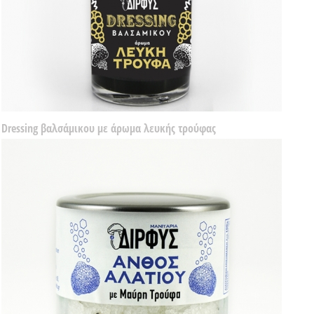
Dressing βαλσάμικου με άρωμα λευκής τρούφας