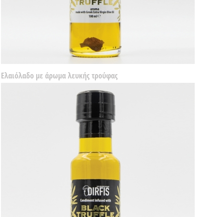
Ελαιόλαδο με άρωμα λευκής τρούφας