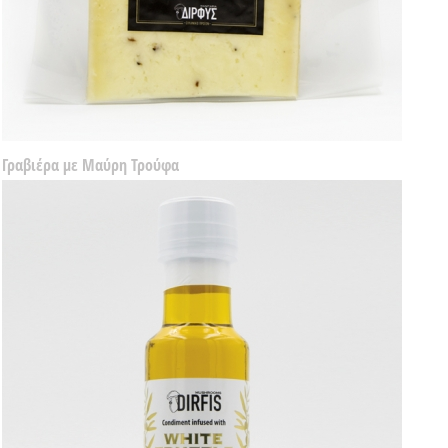
Γραβιέρα με Μαύρη Τρούφα