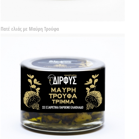
Πατέ ελιάς με Μαύρη Τρούφα