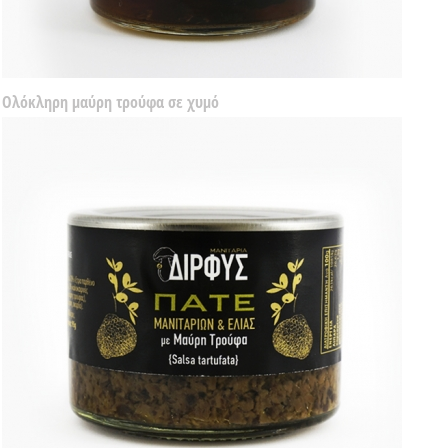
Ολόκληρη μαύρη τρούφα σε χυμό