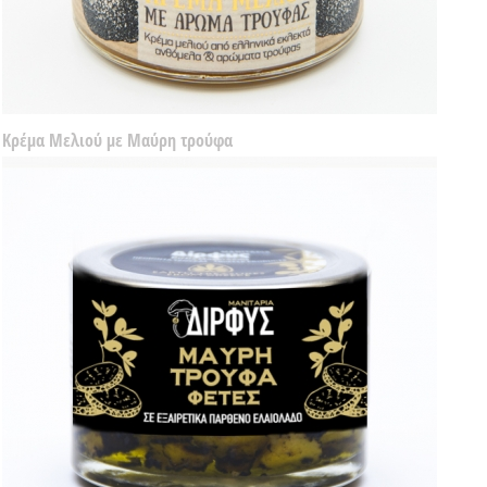
Κρέμα Μελιού με Μαύρη τρούφα