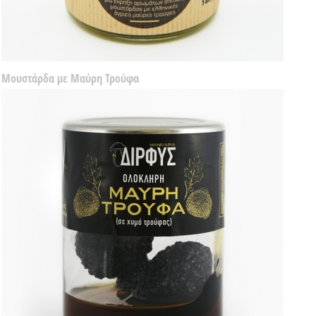
Μουστάρδα με Μαύρη Τρούφα