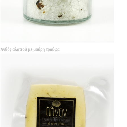
Ανθός αλατιού με μαύρη τρούφα