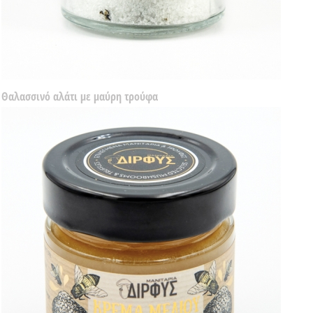
Θαλασσινό αλάτι με μαύρη τρούφα