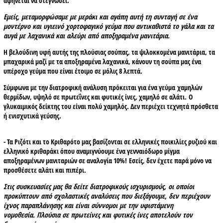
αφήνεται να στεγνώσει.
Εμείς, μεταμορφώσαμε με μεράκι και αγάπη αυτή τη συνταγή σε ένα
μοντέρνο και υγιεινό χορτοφαγικό γεύμα που αντικαθιστά το γάλα και τα
αυγά με λαχανικά και αλεύρι από αποξηραμένα μανιτάρια.
Η βελούδινη υφή αυτής της πλούσιας σούπας, τα ψιλοκκομένα μανιτάρια, τα
μπαχαρικά μαζί με τα αποξηραμένα λαχανικά, κάνουν τη σούπα μας ένα
υπέροχο γεύμα που είναι έτοιμο σε μόλις 8 λεπτά.
Σύμφωνα με την διατροφική ανάλυση πρόκειται για ένα γεύμα
χαμηλών
θερμίδων, υψηλό σε πρωτεΐνες και φυτικές ίνες, χαμηλό σε αλάτι.
Ο
γλυκαιμικός δείκτης του είναι πολύ χαμηλός. Δεν περιέχει τεχνητά πρόσθετα
ή ενισχυτικά γεύσης.
- Τα Ριζότι και το Κριθαρότο μας βασίζονται σε ελληνικές ποικιλίες ρυζιού και
ελληνικό κριθαράκι όπου αναμιγνύουμε ένα γενναιόδωρο μίγμα
αποξηραμένων μανιταριών σε αναλογία 10%! Εσείς, δεν έχετε παρά μόνο να
προσθέσετε αλάτι και πιπέρι.
Στις συσκευασίες μας θα δείτε διατροφικούς ισχυρισμούς, οι οποίοι
προκύπτουν από σχολαστικές αναλύσεις που διεξάγουμε, δεν περιέχουν
ίχνος παραπλάνησης και είναι σύννομοι με την υφιστάμενη
νομοθεσία.
Πλούσια σε πρωτείνες και φυτικές ίνες αποτελούν τον